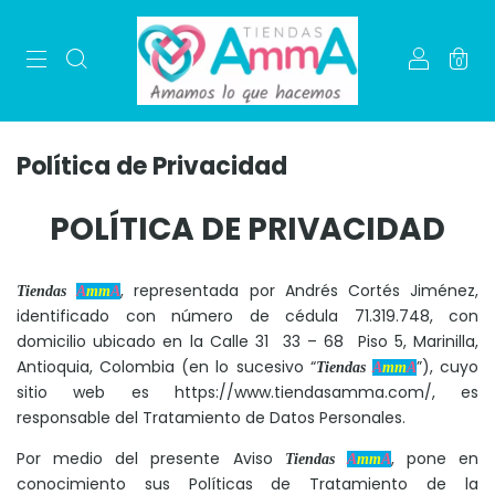
0
Política de Privacidad
POLÍTICA DE PRIVACIDAD
, representada por Andrés Cortés Jiménez,
Tiendas
A
mm
A
identificado con número de cédula 71.319.748, con
domicilio ubicado en la Calle 31 33 – 68 Piso 5, Marinilla,
Antioquia, Colombia (en lo sucesivo “
”), cuyo
Tiendas
A
mm
A
sitio web es
https://www.tiendasamma.com/
, es
responsable del Tratamiento de Datos Personales.
Por medio del presente Aviso
, pone en
Tiendas
A
mm
A
conocimiento sus Políticas de Tratamiento de la