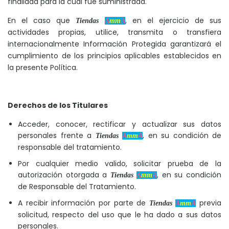
finalidad para la cual fue suministrada.
En el caso que
, en el ejercicio de sus
Tiendas
A
mm
A
actividades propias, utilice, transmita o transfiera
internacionalmente Información Protegida garantizará el
cumplimiento de los principios aplicables establecidos en
la presente Política.
Derechos de los Titulares
Acceder, conocer, rectificar y actualizar sus datos
personales frente a
, en su condición de
Tiendas
A
mm
A
responsable del tratamiento.
Por cualquier medio valido, solicitar prueba de la
autorización otorgada a
, en su condición
Tiendas
A
mm
A
de Responsable del Tratamiento.
A recibir información por parte de
previa
Tiendas
A
mm
A
solicitud, respecto del uso que le ha dado a sus datos
personales.