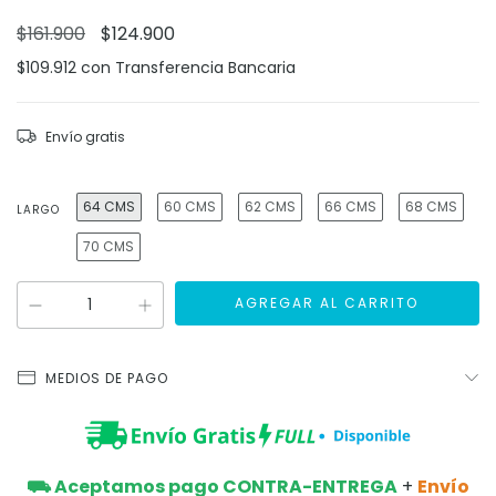
$161.900
$124.900
$109.912
con
Transferencia Bancaria
Envío gratis
64 CMS
60 CMS
62 CMS
66 CMS
68 CMS
LARGO
70 CMS
MEDIOS DE PAGO
⛟ Aceptamos pago CONTRA-ENTREGA
+
Envío