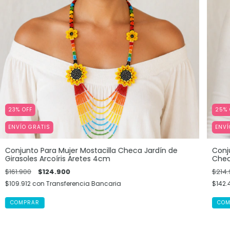
23
%
OFF
25
%
ENVÍO GRATIS
ENVÍ
Conjunto Para Mujer Mostacilla Checa Jardín de
Conju
Girasoles Arcoíris Aretes 4cm
Chec
$161.900
$124.900
$214.
$109.912
con
Transferencia Bancaria
$142.
COMPRAR
COM