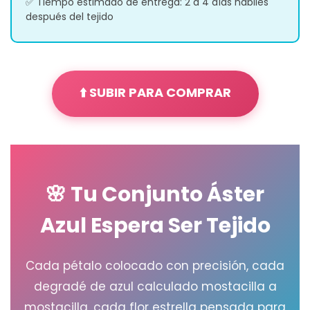
✅ Tiempo estimado de entrega: 2 a 4 días hábiles
después del tejido
⬆️ SUBIR PARA COMPRAR
🌸 Tu Conjunto Áster
Azul Espera Ser Tejido
Cada pétalo colocado con precisión, cada
degradé de azul calculado mostacilla a
mostacilla, cada flor estrella pensada para