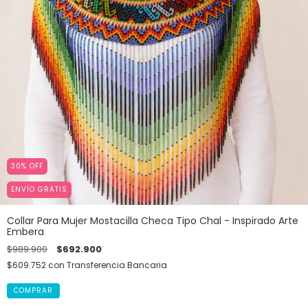
30
%
OFF
ENVÍO GRATIS
Collar Para Mujer Mostacilla Checa Tipo Chal - Inspirado Arte
Embera
$989.900
$692.900
$609.752
con
Transferencia Bancaria
COMPRAR