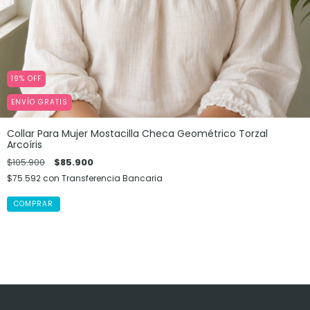
19
%
OFF
ENVÍO GRATIS
Collar Para Mujer Mostacilla Checa Geométrico Torzal
Arcoíris
$105.900
$85.900
$75.592
con
Transferencia Bancaria
COMPRAR