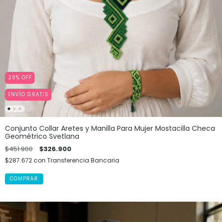
28
%
OFF
ENVÍO GRATIS
Conjunto Collar Aretes y Manilla Para Mujer Mostacilla Checa
Geométrico Svetlana
$451.900
$326.900
$287.672
con
Transferencia Bancaria
COMPRAR