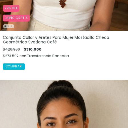
27
%
OFF
ENVÍO GRATIS
Conjunto Collar y Aretes Para Mujer Mostacilla Checa
Geométrico Svetlana Café
$426.900
$310.900
$273.592
con
Transferencia Bancaria
COMPRAR