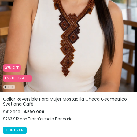
27
%
OFF
ENVÍO GRATIS
Collar Reversible Para Mujer Mostacilla Checa Geométrico
Svetlana Café
$412.900
$299.900
$263.912
con
Transferencia Bancaria
COMPRAR