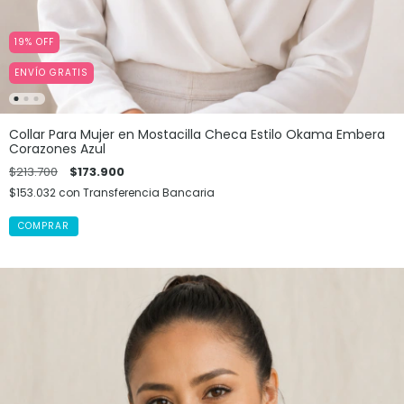
19
%
OFF
ENVÍO GRATIS
Collar Para Mujer en Mostacilla Checa Estilo Okama Embera
Corazones Azul
$213.700
$173.900
$153.032
con
Transferencia Bancaria
COMPRAR