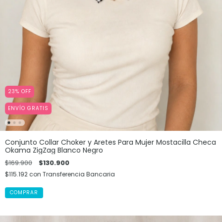
23
%
OFF
ENVÍO GRATIS
Conjunto Collar Choker y Aretes Para Mujer Mostacilla Checa
Okama ZigZag Blanco Negro
$169.900
$130.900
$115.192
con
Transferencia Bancaria
COMPRAR