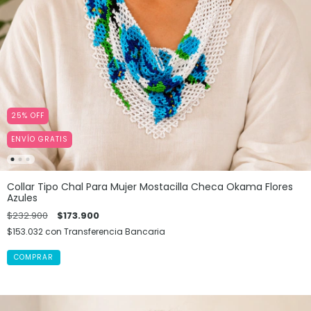
25
%
OFF
ENVÍO GRATIS
Collar Tipo Chal Para Mujer Mostacilla Checa Okama Flores
Azules
$232.900
$173.900
$153.032
con
Transferencia Bancaria