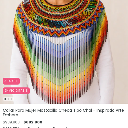
30
%
OFF
ENVÍO GRATIS
Collar Para Mujer Mostacilla Checa Tipo Chal - Inspirado Arte
Embera
$989.900
$692.900