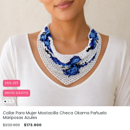
25
%
OFF
ENVÍO GRATIS
Collar Para Mujer Mostacilla Checa Okama Pañuelo
Mariposas Azules
$232.900
$173.900