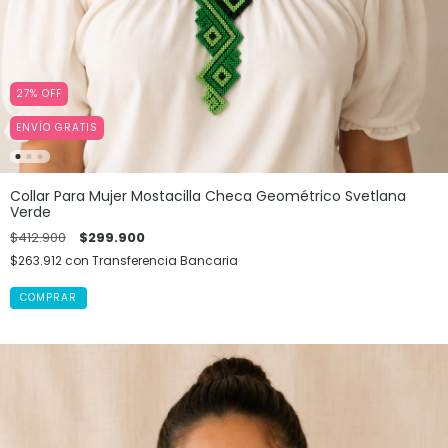
27
%
OFF
ENVÍO GRATIS
Collar Para Mujer Mostacilla Checa Geométrico Svetlana
Verde
$412.900
$299.900
$263.912
con
Transferencia Bancaria
COMPRAR