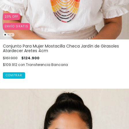
23
%
OFF
ENVÍO GRATIS
Conjunto Para Mujer Mostacilla Checa Jardín de Girasoles
Atardecer Aretes 4cm
$161.900
$124.900
$109.912
con
Transferencia Bancaria
COMPRAR