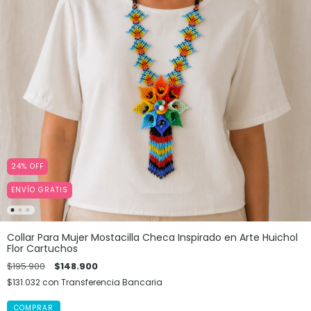
24
%
OFF
ENVÍO GRATIS
Collar Para Mujer Mostacilla Checa Inspirado en Arte Huichol
Flor Cartuchos
$195.900
$148.900
$131.032
con
Transferencia Bancaria
COMPRAR