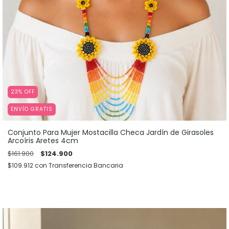
23
%
OFF
ENVÍO GRATIS
Conjunto Para Mujer Mostacilla Checa Jardín de Girasoles
Arcoíris Aretes 4cm
$161.900
$124.900
$109.912
con
Transferencia Bancaria