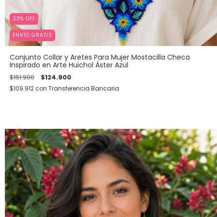
23
%
OFF
ENVÍO GRATIS
Conjunto Collar y Aretes Para Mujer Mostacilla Checa
Inspirado en Arte Huichol Áster Azul
$161.900
$124.900
$109.912
con
Transferencia Bancaria