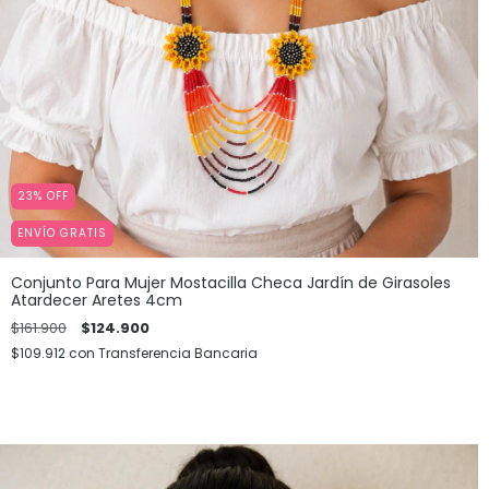
23
%
OFF
ENVÍO GRATIS
Conjunto Para Mujer Mostacilla Checa Jardín de Girasoles
Atardecer Aretes 4cm
$161.900
$124.900
$109.912
con
Transferencia Bancaria