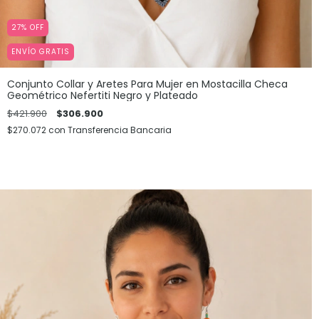
27
%
OFF
ENVÍO GRATIS
Conjunto Collar y Aretes Para Mujer en Mostacilla Checa
Geométrico Nefertiti Negro y Plateado
$421.900
$306.900
$270.072
con
Transferencia Bancaria