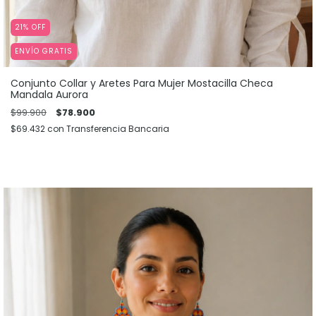
21
%
OFF
ENVÍO GRATIS
Conjunto Collar y Aretes Para Mujer Mostacilla Checa
Mandala Aurora
$99.900
$78.900
$69.432
con
Transferencia Bancaria