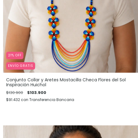
21
%
OFF
ENVÍO GRATIS
Conjunto Collar y Aretes Mostacilla Checa Flores del Sol
Inspiración Huichol
$130.900
$103.900
$91.432
con
Transferencia Bancaria