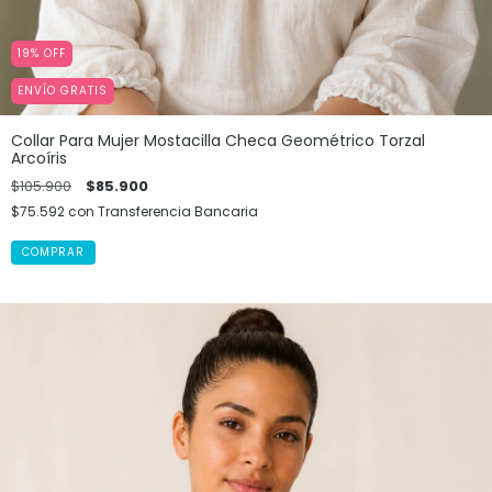
19
%
OFF
ENVÍO GRATIS
Collar Para Mujer Mostacilla Checa Geométrico Torzal
Arcoíris
$105.900
$85.900
$75.592
con
Transferencia Bancaria
COMPRAR