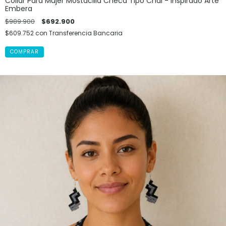
Collar Para Mujer Mostacilla Checa Tipo Chal - Inspirado Arte
Embera
$989.900
$692.900
$609.752
con
Transferencia Bancaria
COMPRAR