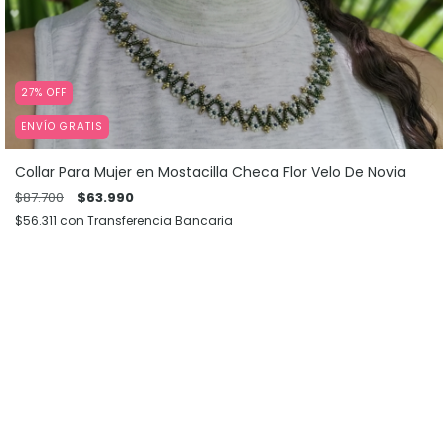
27
%
OFF
ENVÍO GRATIS
Collar Para Mujer en Mostacilla Checa Flor Velo De Novia
$87.700
$63.990
$56.311
con
Transferencia Bancaria