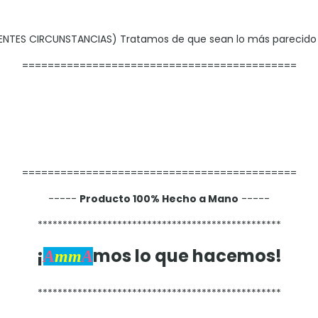
ENTES CIRCUNSTANCIAS) Tratamos de que sean lo más parecido a
===========================================
===========================================
-----
Producto 100% Hecho a Mano
-----
*************************************************
¡
mos lo que hacemos!
A
mm
A
*************************************************