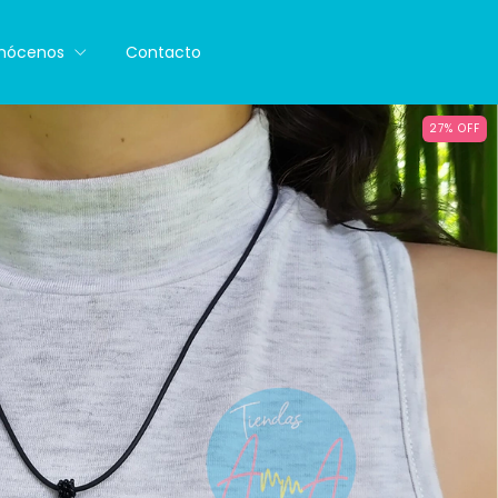
nócenos
Contacto
27
%
OFF