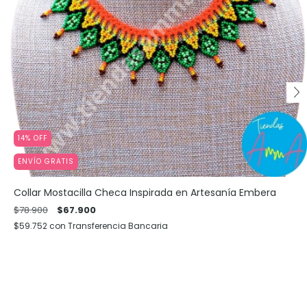
14
%
OFF
ENVÍO GRATIS
Collar Mostacilla Checa Inspirada en Artesanía Embera
$78.900
$67.900
$59.752
con
Transferencia Bancaria