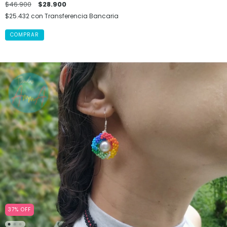
$46.900
$28.900
$25.432
con
Transferencia Bancaria
37
%
OFF