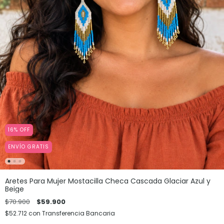
16
%
OFF
ENVÍO GRATIS
Aretes Para Mujer Mostacilla Checa Cascada Glaciar Azul y
Beige
$70.900
$59.900
$52.712
con
Transferencia Bancaria