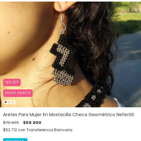
16
%
OFF
ENVÍO GRATIS
Aretes Para Mujer En Mostacilla Checa Geométrico Nefertiti
$70.900
$59.900
$52.712
con
Transferencia Bancaria