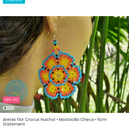
38
%
OFF
Aretes Flor Crocus Huichol • Mostacilla Checa • 5cm
Statement