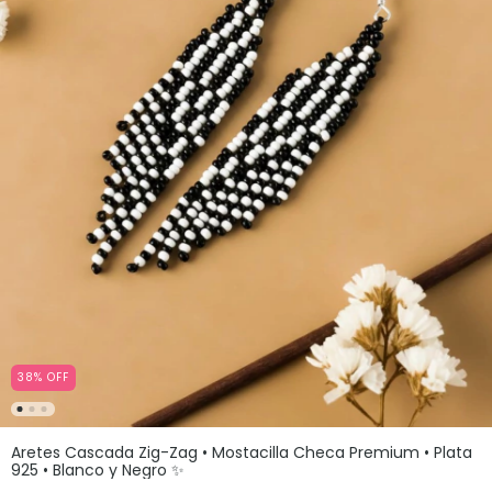
38
%
OFF
Aretes Cascada Zig-Zag • Mostacilla Checa Premium • Plata
925 • Blanco y Negro ✨