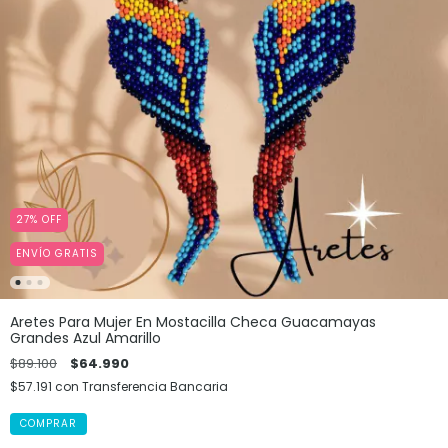
27
%
OFF
ENVÍO GRATIS
Aretes Para Mujer En Mostacilla Checa Guacamayas
Grandes Azul Amarillo
$89.100
$64.990
$57.191
con
Transferencia Bancaria