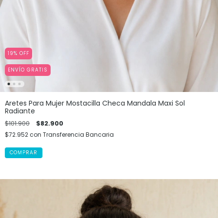
19
%
OFF
ENVÍO GRATIS
Aretes Para Mujer Mostacilla Checa Mandala Maxi Sol
Radiante
$101.900
$82.900
$72.952
con
Transferencia Bancaria