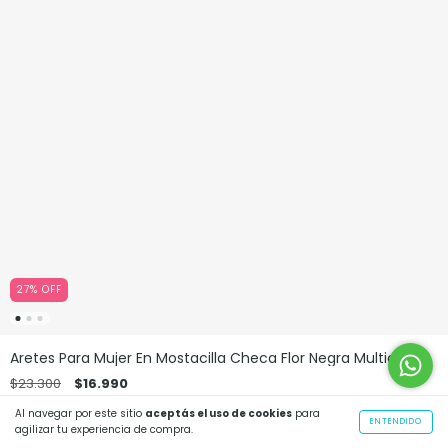
27
%
OFF
Aretes Para Mujer En Mostacilla Checa Flor Negra Multicolor
$23.300
$16.990
$14.951
con
Transferencia Bancaria
Al navegar por este sitio
aceptás el uso de cookies
para
ENTENDIDO
agilizar tu experiencia de compra.