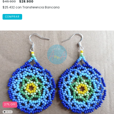
$46.900
$28.900
$25.432
con
Transferencia Bancaria
27
%
OFF