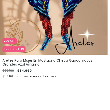
27
%
OFF
ENVÍO GRATIS
Aretes Para Mujer En Mostacilla Checa Guacamayas
Grandes Azul Amarillo
$89.100
$64.990
$57.191
con
Transferencia Bancaria