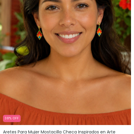
38
%
OFF
Aretes Para Mujer Mostacilla Checa Inspirados en Arte