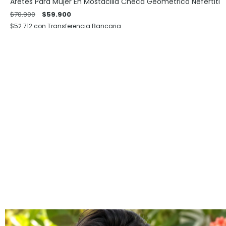
Aretes Para Mujer En Mostacilla Checa Geométrico Nefertiti
$70.900
$59.900
$52.712
con
Transferencia Bancaria