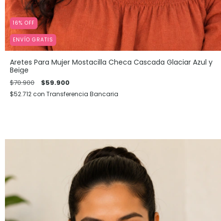
16
%
OFF
ENVÍO GRATIS
Aretes Para Mujer Mostacilla Checa Cascada Glaciar Azul y
Beige
$70.900
$59.900
$52.712
con
Transferencia Bancaria