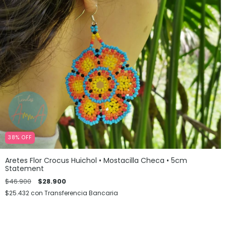
38
%
OFF
Aretes Flor Crocus Huichol • Mostacilla Checa • 5cm
Statement
$46.900
$28.900
$25.432
con
Transferencia Bancaria