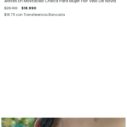
Aretes En Mostacilla Checa Para Mujer Flor Velo De Novia
$26.100
$18.990
$16.711
con
Transferencia Bancaria