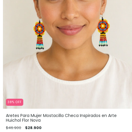
38
%
OFF
Aretes Para Mujer Mostacilla Checa Inspirados en Arte
Huichol Flor Nova
$46.900
$28.900