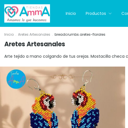
Inicio
Productos
Co
Inicio
.
Aretes Artesanales
.
breadcrumbs.aretes-florales
Aretes Artesanales
Arte tejido a mano colgando de tus orejas. Mostacilla checa c