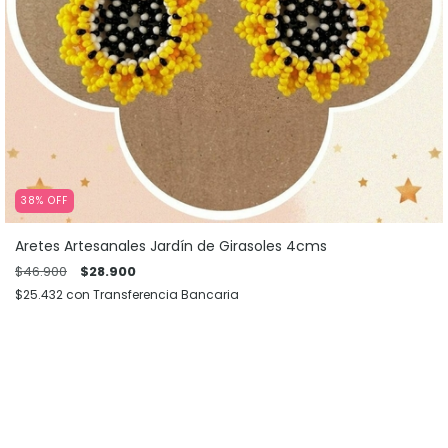
38
%
OFF
Aretes Artesanales Jardín de Girasoles 4cms
$46.900
$28.900
$25.432
con
Transferencia Bancaria